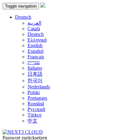
Toggle navigation
Deutsch
العربية
Català
Deutsch
Ελληνικά
English
Español
Français
עברית
Italiano
日本語
한국어
Nederlands
Polski
Portugues
Română
Русский
Türkçe
中文
Passwort zurücksetzen